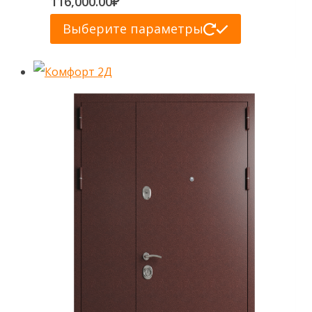
116,000.00
₽
Опции
Этот
Выберите параметры
можно
товар
выбрать
имеет
на
несколько
странице
вариаций.
товара.
Опции
можно
выбрать
на
странице
товара.