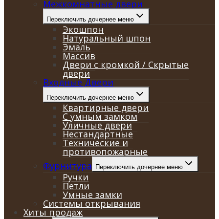
Межкомнатные двери
Переключить дочернее меню
Экошпон
Натуральный шпон
Эмаль
Массив
Двери с кромкой / Скрытые
двери
Входные Двери
Переключить дочернее меню
Квартирные двери
С умным замком
Уличные двери
Нестандартные
Технические и
противопожарные
Фурнитура
Переключить дочернее меню
Ручки
Петли
Умные замки
Системы открывания
Хиты продаж