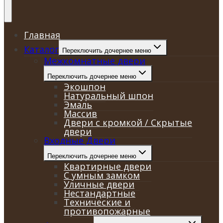
Главная
Каталог
Переключить дочернее меню
Межкомнатные двери
Переключить дочернее меню
Экошпон
Натуральный шпон
Эмаль
Массив
Двери с кромкой / Скрытые
двери
Входные Двери
Переключить дочернее меню
Квартирные двери
С умным замком
Уличные двери
Нестандартные
Технические и
противопожарные