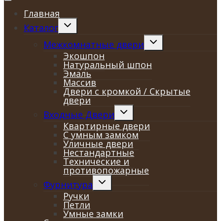
Главная
Переключить
Каталог
дочернее
меню
Переключить
Межкомнатные двери
дочернее
Экошпон
меню
Натуральный шпон
Эмаль
Массив
Двери с кромкой / Скрытые
двери
Переключить
Входные Двери
дочернее
Квартирные двери
меню
С умным замком
Уличные двери
Нестандартные
Технические и
противопожарные
Переключить
Фурнитура
дочернее
Ручки
меню
Петли
Умные замки