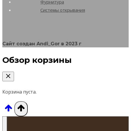
Опции
Фурнитура
Системы открывания
можно
выбрать
на
странице
Сайт создан Andi_Gor в 2023 г
товара.
Обзор корзины
Корзина пуста.