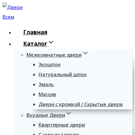
Перейти
к
содержимому
Главная
Каталог
Межкомнатные двери
Экошпон
Натуральный шпон
Эмаль
Массив
Двери с кромкой / Скрытые двери
Входные Двери
Квартирные двери
С умным замком