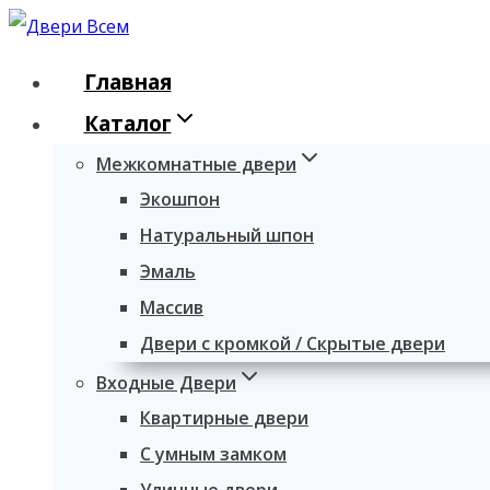
Перейти
к
Главная
содержимому
Каталог
Межкомнатные двери
Экошпон
Натуральный шпон
Эмаль
Массив
Двери с кромкой / Скрытые двери
Входные Двери
Квартирные двери
С умным замком