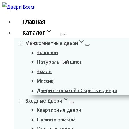
Перейти
к
Главная
содержимому
Каталог
Межкомнатные двери
Экошпон
Натуральный шпон
Эмаль
Массив
Двери с кромкой / Скрытые двери
Входные Двери
Квартирные двери
С умным замком