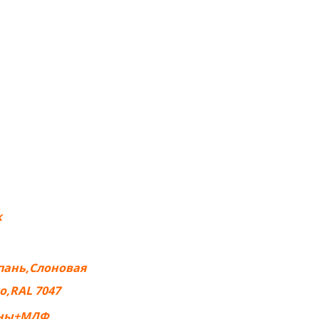
к
пань,Слоновая
о,RAL 7047
сны+МДФ