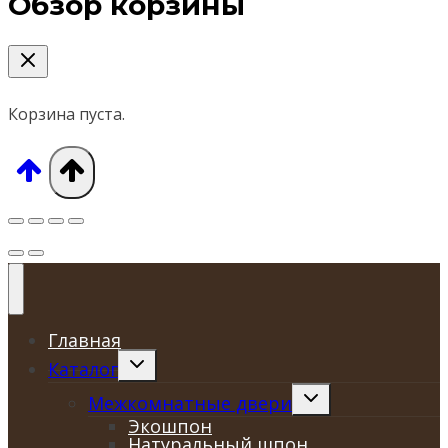
Обзор корзины
Корзина пуста.
Главная
Переключить
Каталог
дочернее
меню
Переключить
Межкомнатные двери
дочернее
Экошпон
меню
Натуральный шпон