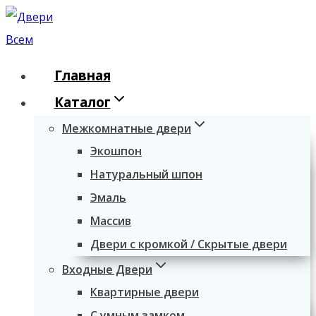
Перейти
к
содержимому
Главная
Каталог
Межкомнатные двери
Экошпон
Натуральный шпон
Эмаль
Массив
Двери с кромкой / Скрытые двери
Входные Двери
Квартирные двери
С умным замком