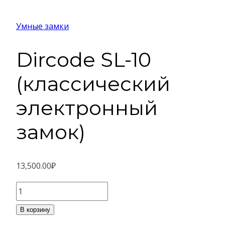
Умные замки
Dircode SL-10
(классический
электронный
замок)
13,500.00
₽
Количество
товара
В корзину
Dircode