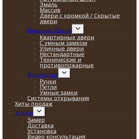
Эмаль
Массив
Двери с кромкой / Скрытые
двери
Переключить
Входные Двери
дочернее
Квартирные двери
меню
С умным замком
Уличные двери
Нестандартные
Технические и
противопожарные
Переключить
Фурнитура
дочернее
Ручки
меню
Петли
Умные замки
Системы открывания
Хиты продаж
Переключить
Услуги
дочернее
Замер
меню
Доставка
Установка
Видео консультация