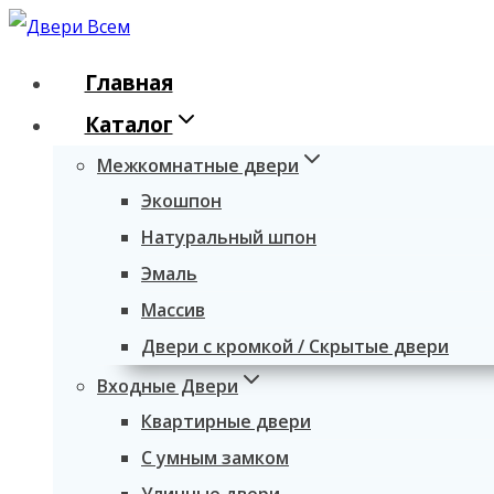
Перейти
к
Главная
содержимому
Каталог
Межкомнатные двери
Экошпон
Натуральный шпон
Эмаль
Массив
Двери с кромкой / Скрытые двери
Входные Двери
Квартирные двери
С умным замком