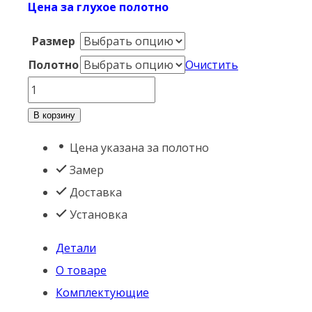
Цена за глухое полотно
Размер
Полотно
Очистить
Количество
товара
В корзину
Дуэт
Цена указана за полотно
R
Замер
Эмаль
Доставка
Белая/
Установка
Серебро
Детали
О товаре
Комплектующие