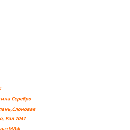
к
тина Серебро
пань,Слоновая
, Рал 7047
сны+МДФ