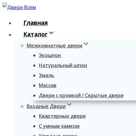
Перейти
к
Главная
содержимому
Каталог
Межкомнатные двери
Экошпон
Натуральный шпон
Эмаль
Массив
Двери с кромкой / Скрытые двери
Входные Двери
Квартирные двери
С умным замком