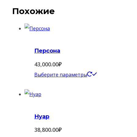
Похожие
Персона
43,000.00
₽
Этот
Выберите параметры
товар
имеет
несколько
вариаций.
Нуар
Опции
38,800.00
₽
можно