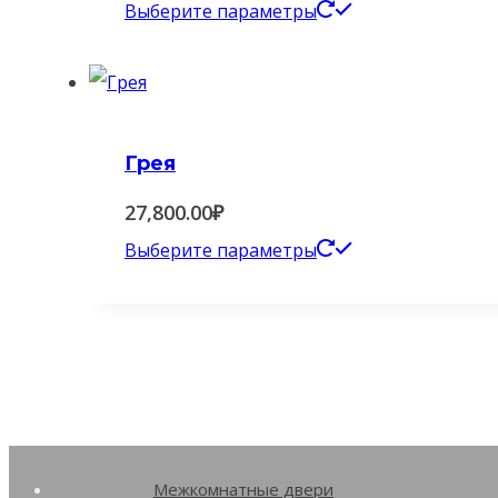
Этот
Выберите параметры
выбрать
товар
на
имеет
странице
несколько
товара.
вариаций.
Грея
Опции
27,800.00
₽
можно
Этот
Выберите параметры
выбрать
товар
на
имеет
странице
несколько
товара.
вариаций.
Опции
можно
Межкомнатные двери