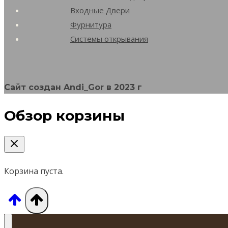
выбрать
Входные Двери
на
Фурнитура
странице
Системы открывания
товара.
Сайт создан Andi_Gor в 2023 г
Обзор корзины
Корзина пуста.