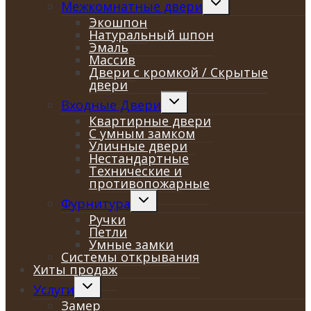
Межкомнатные двери
дочернее
Экошпон
меню
Натуральный шпон
Эмаль
Массив
Двери с кромкой / Скрытые
двери
Переключить
Входные Двери
дочернее
Квартирные двери
меню
С умным замком
Уличные двери
Нестандартные
Технические и
противопожарные
Переключить
Фурнитура
дочернее
Ручки
меню
Петли
Умные замки
Системы открывания
Хиты продаж
Переключить
Услуги
дочернее
Замер
меню