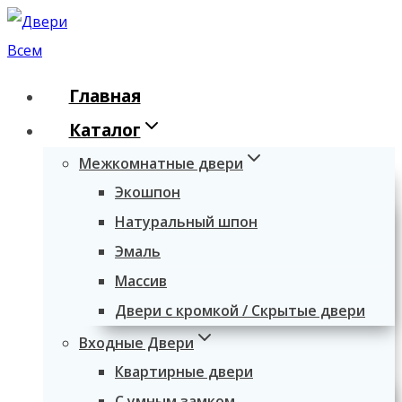
Перейти
к
содержимому
Главная
Каталог
Межкомнатные двери
Экошпон
Натуральный шпон
Эмаль
Массив
Двери с кромкой / Скрытые двери
Входные Двери
Квартирные двери
С умным замком