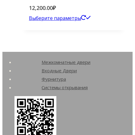
Опции
12,200.00
₽
можно
Этот
Выберите параметры
выбрать
товар
на
имеет
странице
несколько
товара.
вариаций.
Межкомнатные двери
Опции
Входные Двери
можно
Фурнитура
выбрать
Системы открывания
на
странице
товара.