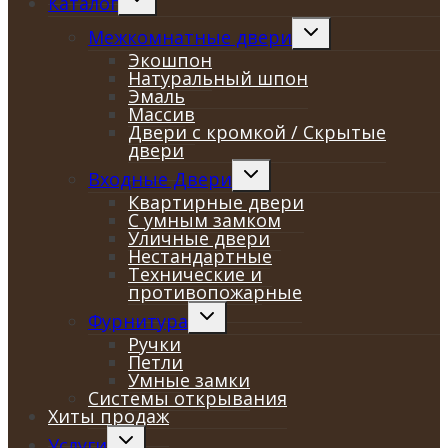
Каталог
дочернее
меню
Переключить
Межкомнатные двери
дочернее
Экошпон
меню
Натуральный шпон
Эмаль
Массив
Двери с кромкой / Скрытые
двери
Переключить
Входные Двери
дочернее
Квартирные двери
меню
С умным замком
Уличные двери
Нестандартные
Технические и
противопожарные
Переключить
Фурнитура
дочернее
Ручки
меню
Петли
Умные замки
Системы открывания
Хиты продаж
Переключить
Услуги