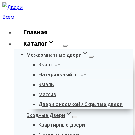
Перейти
к
содержимому
Главная
Каталог
Межкомнатные двери
Экошпон
Натуральный шпон
Эмаль
Массив
Двери с кромкой / Скрытые двери
Входные Двери
Квартирные двери
С умным замком