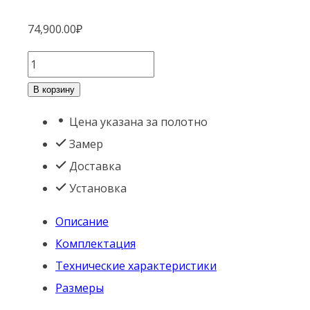
74,900.00
₽
Количество
товара
В корзину
Philips
Цена указана за полотно
Easykey
Замер
DDL720-
Доставка
MVP
Установка
(пуш-
пулл
Описание
умный
Комплектация
замок)
Технические характеристики
Размеры