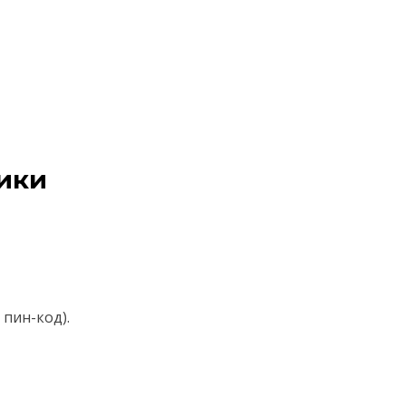
ики
пин-код).