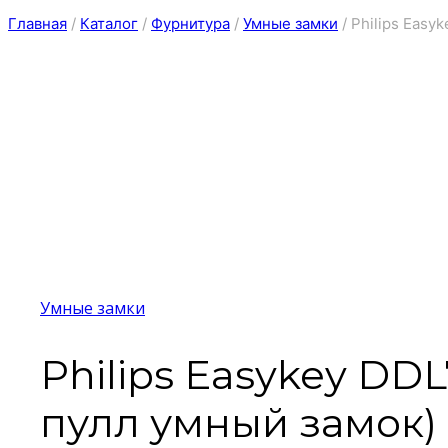
Главная
/
Каталог
/
Фурнитура
/
Умные замки
/
Philips Easy
Умные замки
Philips Easykey DD
пулл умный замок)