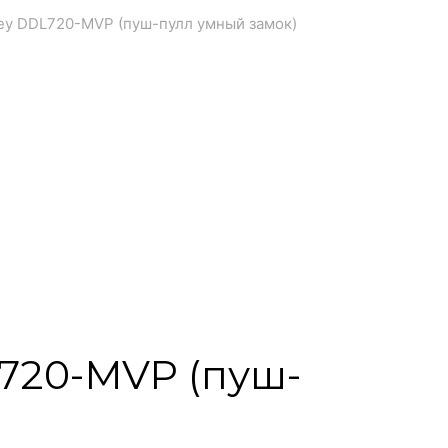
key DDL720-MVP (пуш-пулл умный замок)
L720-MVP (пуш-