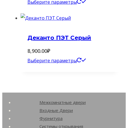
Этот
Выберите параметры
выбрать
товар
на
имеет
странице
несколько
товара.
Деканто ПЭТ Серый
вариаций.
Опции
8,900.00
₽
можно
Этот
Выберите параметры
выбрать
товар
на
имеет
странице
несколько
товара.
вариаций.
Межкомнатные двери
Опции
Входные Двери
можно
Фурнитура
выбрать
Системы открывания