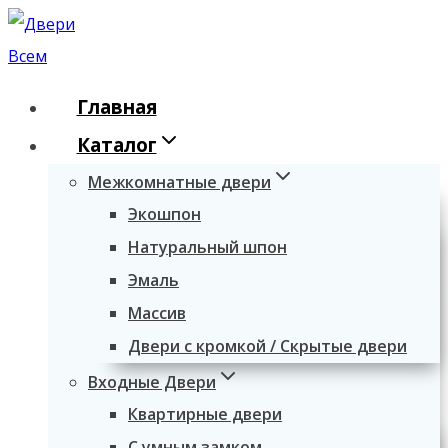
Перейти
к
содержимому
Главная
Каталог
Межкомнатные двери
Экошпон
Натуральный шпон
Эмаль
Массив
Двери с кромкой / Скрытые двери
Входные Двери
Квартирные двери
С умным замком