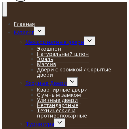
Главная
Переключить
Каталог
дочернее
меню
Переключить
Межкомнатные двери
дочернее
Экошпон
меню
Натуральный шпон
Эмаль
Массив
Двери с кромкой / Скрытые
двери
Переключить
Входные Двери
дочернее
Квартирные двери
меню
С умным замком
Уличные двери
Нестандартные
Технические и
противопожарные
Переключить
Фурнитура
дочернее