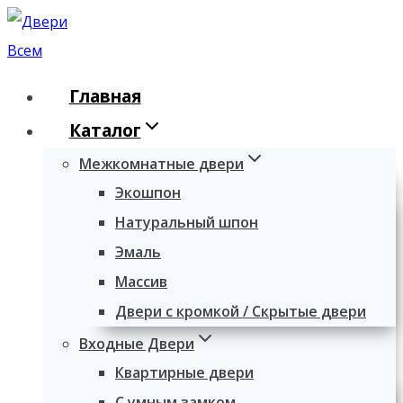
Перейти
к
содержимому
Главная
Каталог
Межкомнатные двери
Экошпон
Натуральный шпон
Эмаль
Массив
Двери с кромкой / Скрытые двери
Входные Двери
Квартирные двери
С умным замком