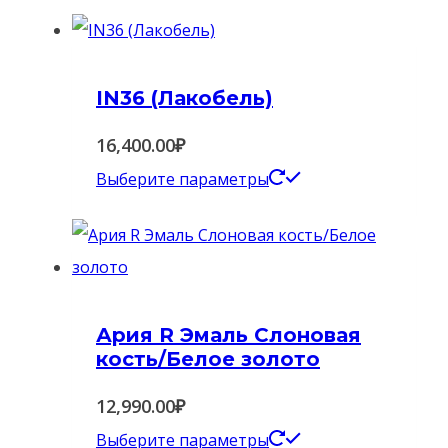
IN36 (Лакобель)
16,400.00
₽
Этот
Выберите параметры
товар
имеет
несколько
вариаций.
Ария R Эмаль Слоновая
Опции
кость/Белое золото
можно
выбрать
12,990.00
₽
на
Этот
Выберите параметры