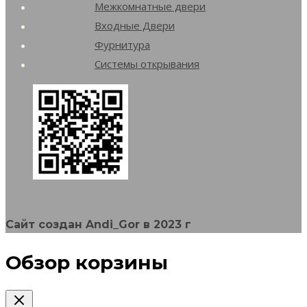
Межкомнатные двери
Входные Двери
Фурнитура
Системы открывания
Сайт создан Andi_Gor в 2023 г
Обзор корзины