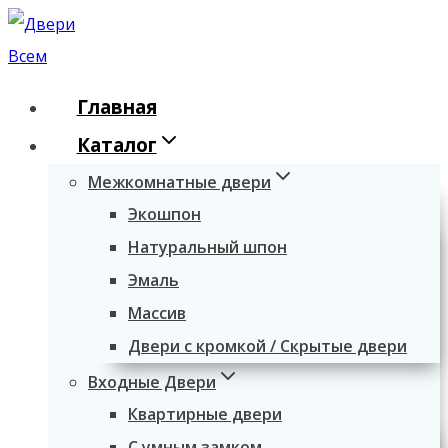
Перейти
к
содержимому
Главная
Каталог
Межкомнатные двери
Экошпон
Натуральный шпон
Эмаль
Массив
Двери с кромкой / Скрытые двери
Входные Двери
Квартирные двери
С умным замком