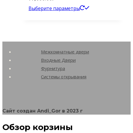
Этот
Выберите параметры
товар
имеет
несколько
вариаций.
Межкомнатные двери
Опции
Входные Двери
можно
Фурнитура
выбрать
Системы открывания
на
странице
товара.
Сайт создан Andi_Gor в 2023 г
Обзор корзины