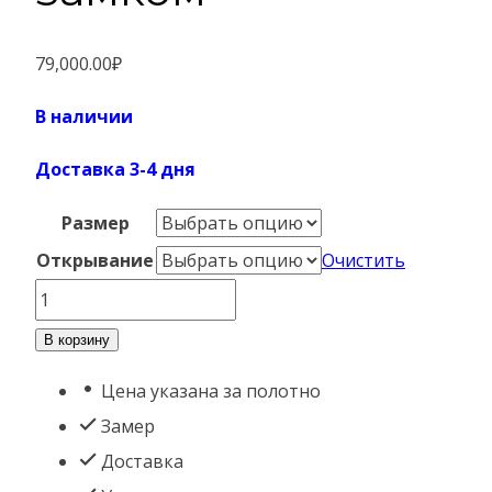
79,000.00
₽
В наличии
Доставка 3-4 дня
Размер
Открывание
Очистить
Количество
товара
В корзину
Баланс
Цена указана за полотно
с
Замер
электронным
Доставка
замком