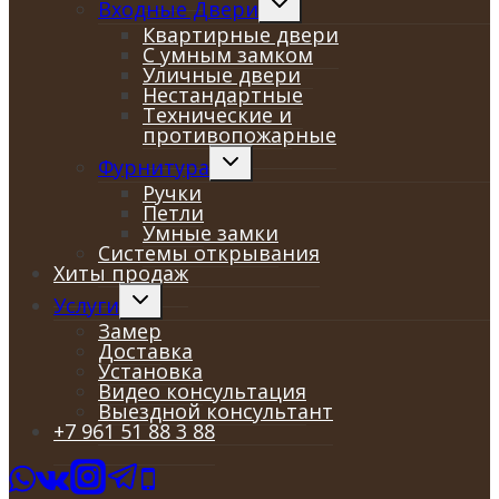
Входные Двери
дочернее
Квартирные двери
меню
С умным замком
Уличные двери
Нестандартные
Технические и
противопожарные
Переключить
Фурнитура
дочернее
Ручки
меню
Петли
Умные замки
Системы открывания
Хиты продаж
Переключить
Услуги
дочернее
Замер
меню
Доставка
Установка
Видео консультация
Выездной консультант
+7 961 51 88 3 88