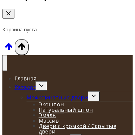
Корзина пуста.
Главная
Переключить
Каталог
дочернее
меню
Переключить
Межкомнатные двери
дочернее
Экошпон
меню
Натуральный шпон
Эмаль
Массив
Двери с кромкой / Скрытые
двери