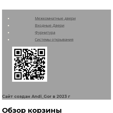
странице
несколько
товара.
вариаций.
Межкомнатные двери
Опции
Входные Двери
можно
Фурнитура
выбрать
Системы открывания
на
странице
товара.
Сайт создан Andi_Gor в 2023 г
Обзор корзины