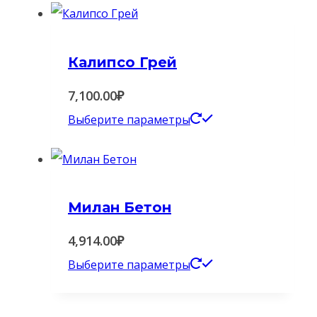
имеет
несколько
Калипсо Грей
вариаций.
Опции
7,100.00
₽
можно
Этот
Выберите параметры
выбрать
товар
на
имеет
странице
несколько
товара.
Милан Бетон
вариаций.
Опции
4,914.00
₽
можно
Этот
Выберите параметры
выбрать
товар
на
имеет