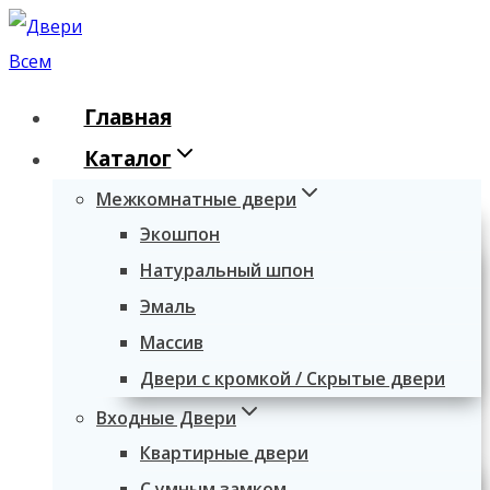
Перейти
к
содержимому
Главная
Каталог
Межкомнатные двери
Экошпон
Натуральный шпон
Эмаль
Массив
Двери с кромкой / Скрытые двери
Входные Двери
Квартирные двери
С умным замком