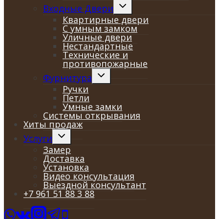
Переключить
Входные Двери
дочернее
Квартирные двери
меню
С умным замком
Уличные двери
Нестандартные
Технические и
противопожарные
Переключить
Фурнитура
дочернее
Ручки
меню
Петли
Умные замки
Системы открывания
Хиты продаж
Переключить
Услуги
дочернее
Замер
меню
Доставка
Установка
Видео консультация
Выездной консультант
+7 961 51 88 3 88